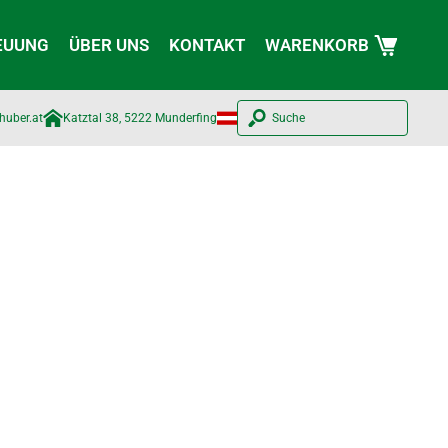
EUUNG
ÜBER UNS
KONTAKT
WARENKORB
huber.at​
Katztal 38, 5222 Munderfing
Suche