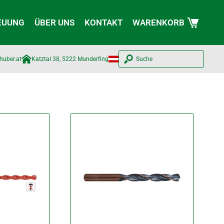
EUUNG
ÜBER UNS
KONTAKT
WARENKORB
huber.at​
Katztal 38, 5222 Munderfing
Suche