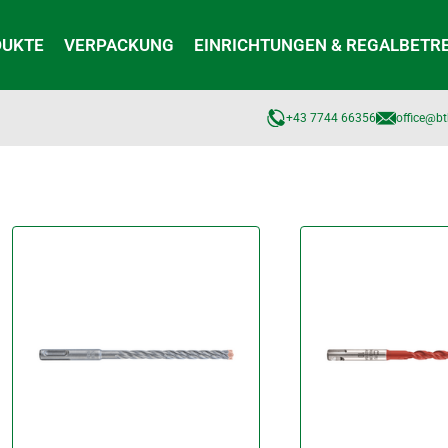
DUKTE
VERPACKUNG
EINRICHTUNGEN & REGALBETR
+43 7744 66356
office@bt