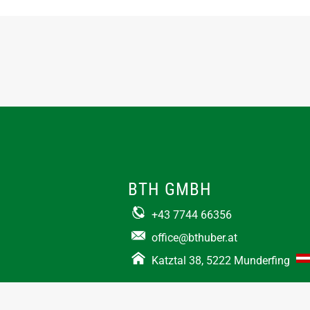
BTH GMBH
+43 7744 66356
office@bthuber.at​
Katztal 38, 5222 Munderfing
Öffnungszeiten:
Mo-Do
8:00 – 12:00 / 12:30 – 16:30