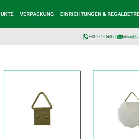
DUKTE
VERPACKUNG
EINRICHTUNGEN & REGALBETR
+43 7744 66356
office@bt