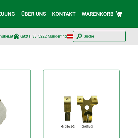
EUUNG
ÜBER UNS
KONTAKT
WARENKORB
huber.at​
Katztal 38, 5222 Munderfing
Suche