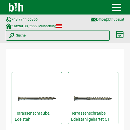
+43 7744 66356
office@bthuber.at​
Katztal 38, 5222 Munderfing
Suche
Terrassenschraube,
Terrassenschraube,
Edelstahl
Edelstahl gehärtet C1