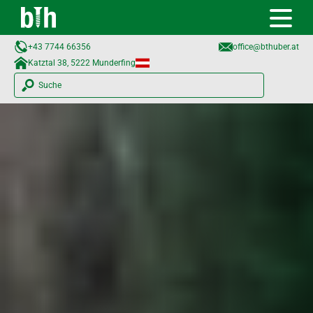
+43 7744 66356
office@bthuber.at​
Katztal 38, 5222 Munderfing
Suche