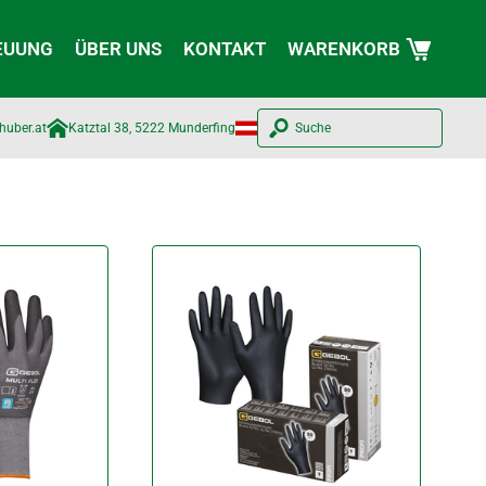
EUUNG
ÜBER UNS
KONTAKT
WARENKORB
huber.at​
Katztal 38, 5222 Munderfing
Suche