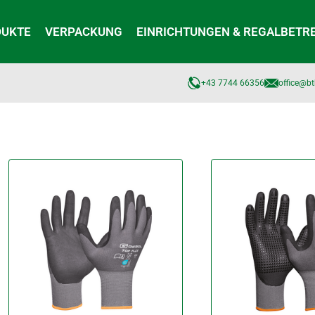
DUKTE
VERPACKUNG
EINRICHTUNGEN & REGALBETR
+43 7744 66356
office@bt