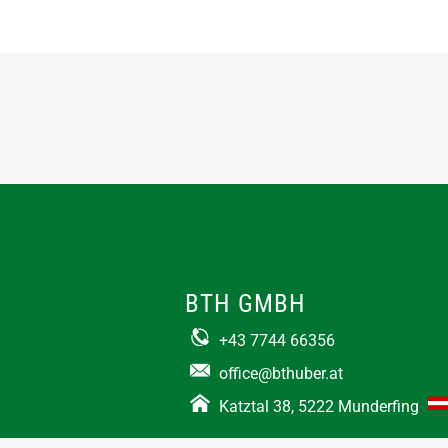
BTH GMBH
+43 7744 66356
office@bthuber.at​
Katztal 38, 5222 Munderfing
Öffnungszeiten: