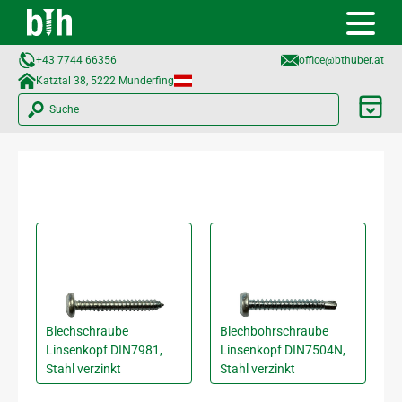
+43 7744 66356
office@bthuber.at​
Katztal 38, 5222 Munderfing
Suche
Blechschraube
Blechbohrschraube
Linsenkopf DIN7981,
Linsenkopf DIN7504N,
Stahl verzinkt
Stahl verzinkt