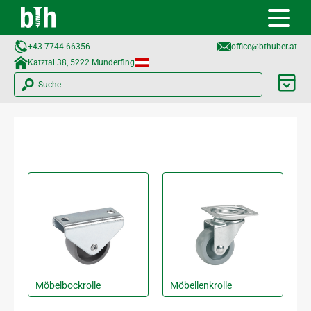
+43 7744 66356
office@bthuber.at​
Katztal 38, 5222 Munderfing
Suche
Möbelbockrolle
Möbellenkrolle