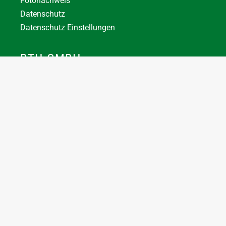
Fotonachweis
Datenschutz
Datenschutz Einstellungen
BTH GMBH
+43 7744 66356
office@bthuber.at​
Katztal 38, 5222 Munderfing
Öffnungszeiten:
Mo-Do
8:00 – 12:00 / 12:30 – 16:30
Fr
8:00 – 12:00