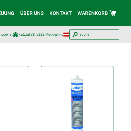
EUUNG
ÜBER UNS
KONTAKT
WARENKORB
huber.at​
Katztal 38, 5222 Munderfing
Suche