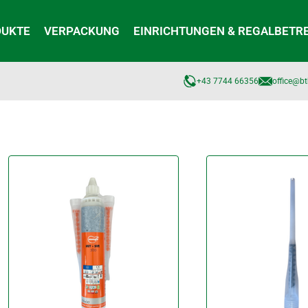
DUKTE
VERPACKUNG
EINRICHTUNGEN & REGALBETR
+43 7744 66356
office@bt