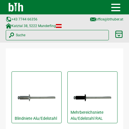
+43 7744 66356
office@bthuber.at​
Katztal 38, 5222 Munderfing
Suche
Mehrbereichsniete
Blindniete Alu/Edelstahl
Alu/Edelstahl RAL