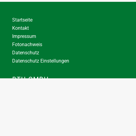
Startseite
Kontakt
Impressum
Fotonachweis
Datenschutz
Datenschutz Einstellungen
BTH GMBH
+43 7744 66356
office@bthuber.at​
Katztal 38, 5222 Munderfing
Öffnungszeiten:
Mo-Do
8:00 – 12:00 / 12:30 – 16:30