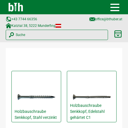
+43 7744 66356
office@bthuber.at​
Katztal 38, 5222 Munderfing
Suche
Holzbauschraube
Holzbauschraube
Senkkopf, Edelstahl
Senkkopf, Stahl verzinkt
gehärtet C1