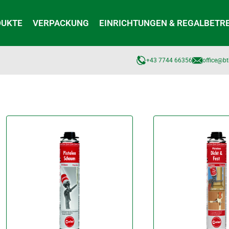
DUKTE
VERPACKUNG
EINRICHTUNGEN & REGALBETR
+43 7744 66356
office@bt