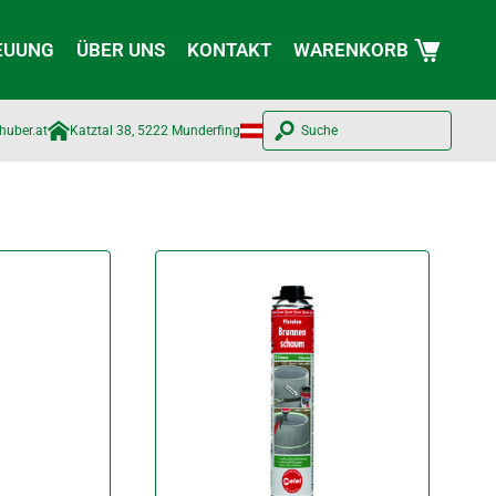
EUUNG
ÜBER UNS
KONTAKT
WARENKORB
huber.at​
Katztal 38, 5222 Munderfing
Suche