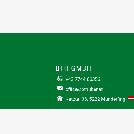
BTH GMBH
+43 7744 66356
office@bthuber.at​
Katztal 38, 5222 Munderfing
Öffnungszeiten:
Mo-Do
8:00 – 12:00 / 12:30 – 16:30
Fr
8:00 – 12:00