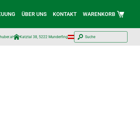
EUUNG
ÜBER UNS
KONTAKT
WARENKORB
huber.at​
Katztal 38, 5222 Munderfing
Suche