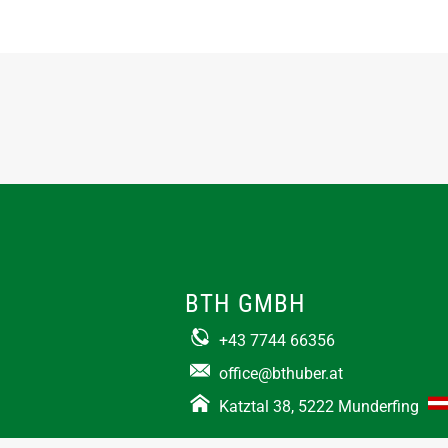
BTH GMBH
+43 7744 66356
office@bthuber.at​
Katztal 38, 5222 Munderfing
Öffnungszeiten: