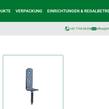
DUKTE
VERPACKUNG
EINRICHTUNGEN & REGALBETR
+43 7744 66356
office@bt