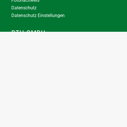
Fotonachweis
Datenschutz
Datenschutz Einstellungen
BTH GMBH
+43 7744 66356
office@bthuber.at​
Katztal 38, 5222 Munderfing
Öffnungszeiten:
Mo-Do
8:00 – 12:00 / 12:30 – 16:30
Fr
8:00 – 12:00