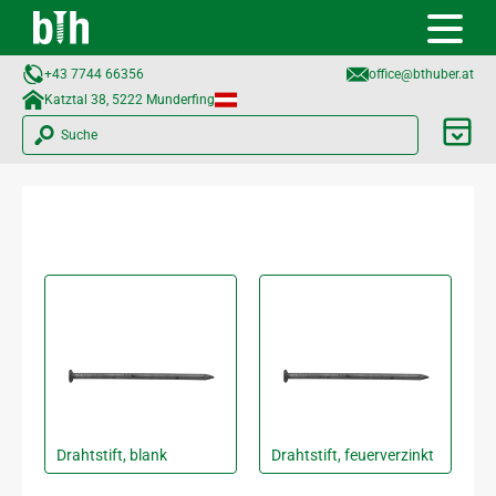
+43 7744 66356
office@bthuber.at​
Katztal 38, 5222 Munderfing
Suche
Drahtstift, blank
Drahtstift, feuerverzinkt