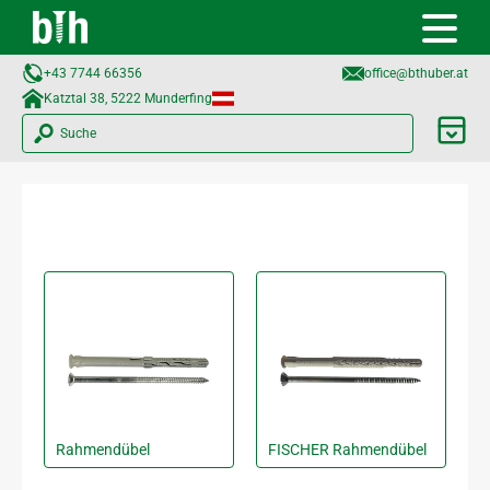
+43 7744 66356
office@bthuber.at​
Katztal 38, 5222 Munderfing
Suche
Rahmendübel
FISCHER Rahmendübel