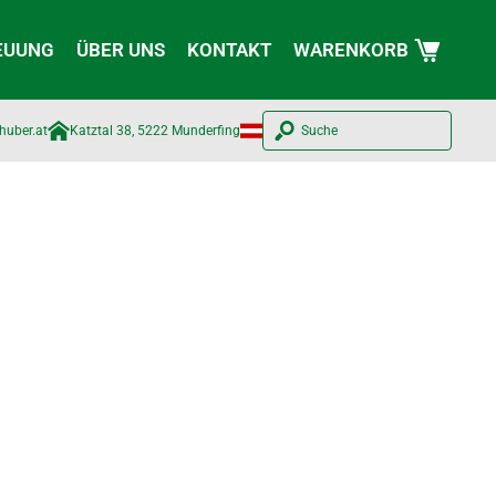
EUUNG
ÜBER UNS
KONTAKT
WARENKORB
huber.at​
Katztal 38, 5222 Munderfing
Suche