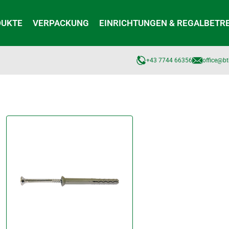
DUKTE
VERPACKUNG
EINRICHTUNGEN & REGALBETR
+43 7744 66356
office@bt