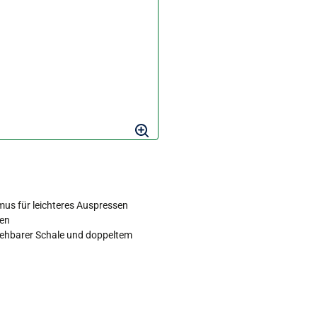
us für leichteres Auspressen
ten
rehbarer Schale und doppeltem