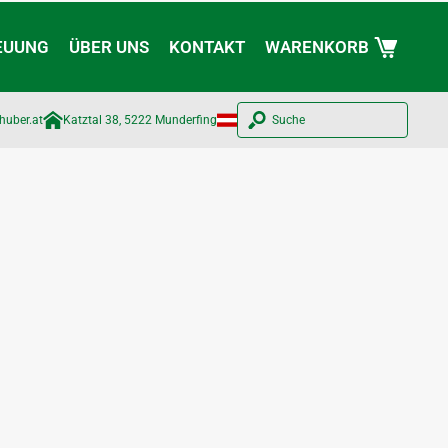
EUUNG
ÜBER UNS
KONTAKT
WARENKORB
huber.at​
Katztal 38, 5222 Munderfing
Suche