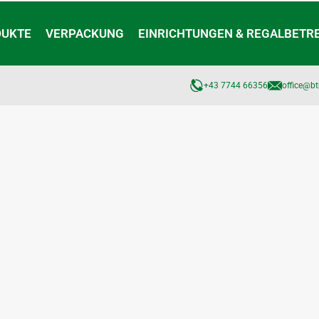
DUKTE
VERPACKUNG
EINRICHTUNGEN & REGALBETR
+43 7744 66356
office@bt