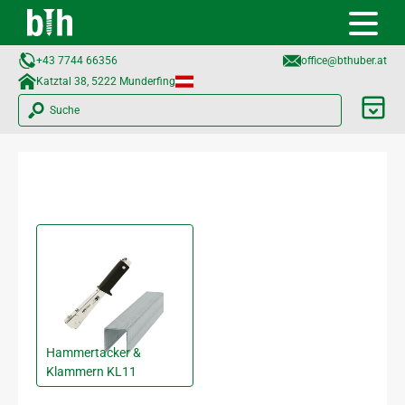
+43 7744 66356
office@bthuber.at​
Katztal 38, 5222 Munderfing
Suche
Hammertacker &
Klammern KL11