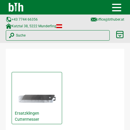
+43 7744 66356
office@bthuber.at​
Katztal 38, 5222 Munderfing
Suche
Ersatzklingen
Cuttermesser