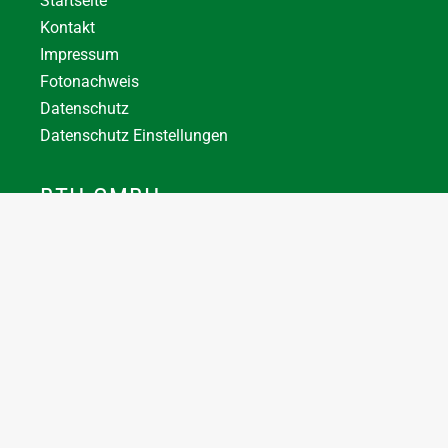
Startseite
Kontakt
Impressum
Fotonachweis
Datenschutz
Datenschutz Einstellungen
BTH GMBH
+43 7744 66356
office@bthuber.at​
Katztal 38, 5222 Munderfing
Öffnungszeiten:
Mo-Do
8:00 – 12:00 / 12:30 – 16:30
Fr
8:00 – 12:00