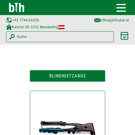
+43 7744 66356
office@bthuber.at​
Katztal 38, 5222 Munderfing
Suche
BLINDNIETZANGE