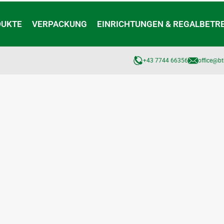
DUKTE
VERPACKUNG
EINRICHTUNGEN & REGALBETR
+43 7744 66356
office@bt