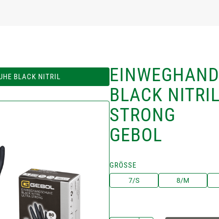
EINWEGHAN
HE BLACK NITRIL
BLACK NITRI
STRONG
GEBOL
GRÖSSE
7/S
8/M