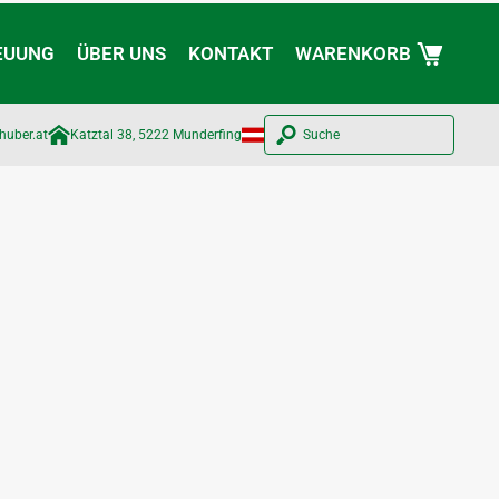
EUUNG
ÜBER UNS
KONTAKT
WARENKORB
huber.at​
Katztal 38, 5222 Munderfing
Suche