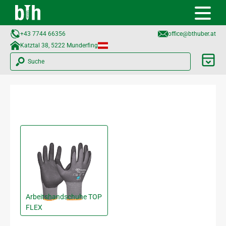
+43 7744 66356
office@bthuber.at​
Katztal 38, 5222 Munderfing
Suche
Arbeitshandschuhe TOP
FLEX