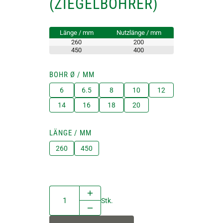
(ZIEGELBOHRER)
Länge / mm
Nutzlänge / mm
260
200
450
400
BOHR Ø / MM
6
6.5
8
10
12
14
16
18
20
LÄNGE / MM
260
450
Stk.