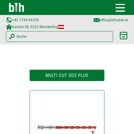
+43 7744 66356
office@bthuber.at​
Katztal 38, 5222 Munderfing
Suche
MULTI CUT SDS PLUS