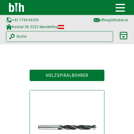
+43 7744 66356
office@bthuber.at​
Katztal 38, 5222 Munderfing
Suche
HOLZSPIRALBOHRER