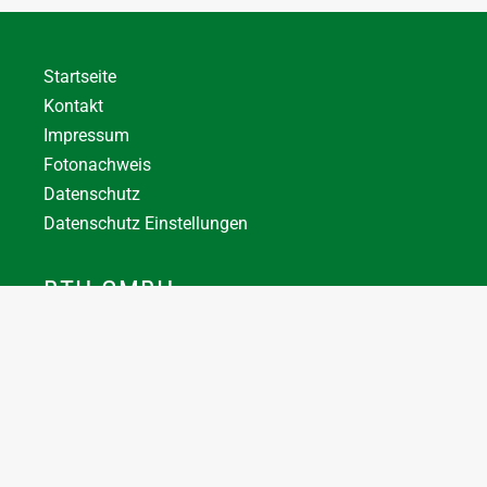
Startseite
Kontakt
Impressum
Fotonachweis
Datenschutz
Datenschutz Einstellungen
BTH GMBH
+43 7744 66356
office@bthuber.at​
Katztal 38, 5222 Munderfing
Öffnungszeiten:
Mo-Do
8:00 – 12:00 / 12:30 – 16:30