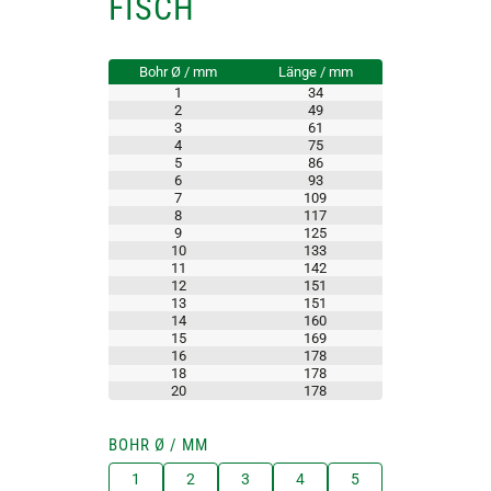
FISCH
Bohr Ø / mm
Länge / mm
1
34
2
49
3
61
4
75
5
86
6
93
7
109
8
117
9
125
10
133
11
142
12
151
13
151
14
160
15
169
16
178
18
178
20
178
BOHR Ø / MM
1
2
3
4
5