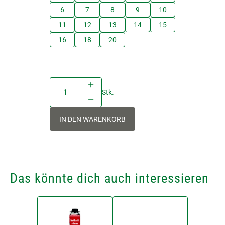
6
7
8
9
10
11
12
13
14
15
16
18
20
Stk.
IN DEN WARENKORB
Das könnte dich auch interessieren