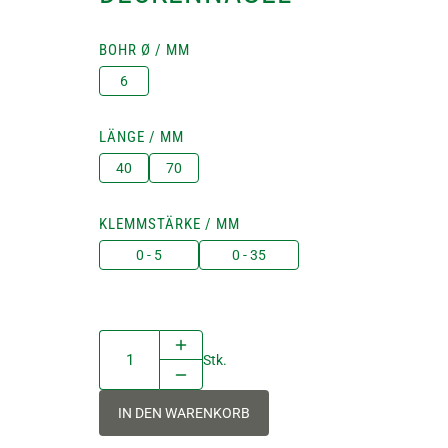
BOHR Ø / MM
6
LÄNGE / MM
40
70
KLEMMSTÄRKE / MM
0 - 5
0 - 35
Stk.
IN DEN WARENKORB