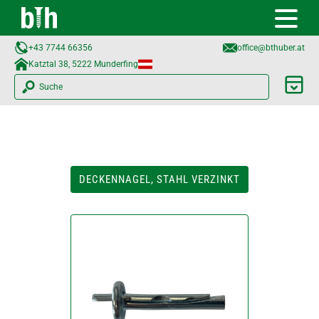
+43 7744 66356
office@bthuber.at​
Katztal 38, 5222 Munderfing
Suche
DECKENNAGEL, STAHL VERZINKT