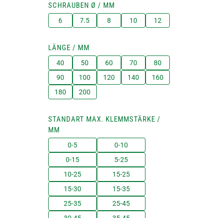
SCHRAUBEN Ø / MM
6
7.5
8
10
12
LÄNGE / MM
40
50
60
70
80
90
100
120
140
160
180
200
STANDART MAX. KLEMMSTÄRKE /
MM
0-5
0-10
0-15
5-25
10-25
15-25
15-30
15-35
25-35
25-45