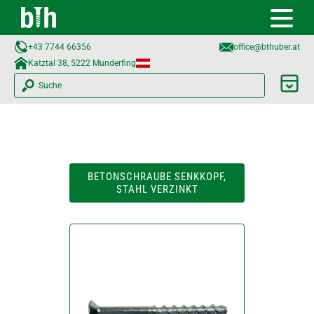
+43 7744 66356
office@bthuber.at​
Katztal 38, 5222 Munderfing
Suche
BETONSCHRAUBE SENKKOPF,
STAHL VERZINKT