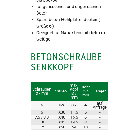
bis C50/60
für gerisseenen und ungerissenen
Beton
Spannbeton-Hohlplattendecken (
Größe 6 )
Geeignet für Naturstein mit dichtem
Gefüge
BETONSCHRAUBE
SENKKOPF
max.
Bohr
Schrauben
Kopf
Antrieb
Ø /
Längen
ø / mm
Ø /
mm
mm
auf
5
TX25
8.7
4
Anfrage
6
TX30
11.5
5
-
7,5 / 8,0
TX40
15.5
6
-
10
TX45
19.5
8
-
12
TX50
24
10
-