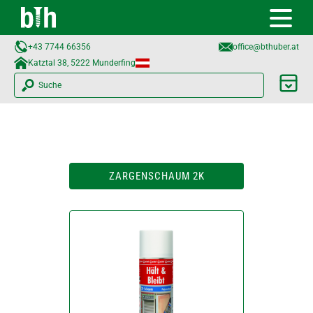
+43 7744 66356
office@bthuber.at​
Katztal 38, 5222 Munderfing
Suche
ZARGENSCHAUM 2K