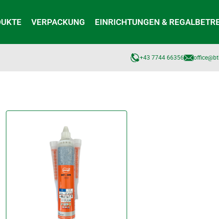
DUKTE
VERPACKUNG
EINRICHTUNGEN & REGALBETR
+43 7744 66356
office@bt