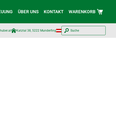
EUUNG
ÜBER UNS
KONTAKT
WARENKORB
huber.at​
Katztal 38, 5222 Munderfing
Suche