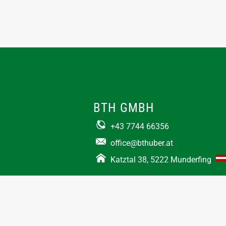
BTH GMBH
+43 7744 66356
office@bthuber.at​
Katztal 38, 5222 Munderfing
Öffnungszeiten:
Mo-Do
8:00 – 12:00 / 12:30 – 16:30
Fr
8:00 – 12:00