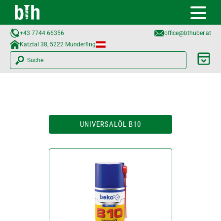
+43 7744 66356
office@bthuber.at​
Katztal 38, 5222 Munderfing
Suche
UNIVERSALÖL B10