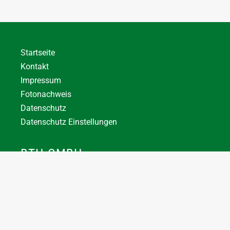
Startseite
Kontakt
Impressum
Fotonachweis
Datenschutz
Datenschutz Einstellungen
BTH GMBH
+43 7744 66356
office@bthuber.at​
Katztal 38, 5222 Munderfing
Öffnungszeiten: