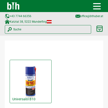
+43 7744 66356
office@bthuber.at​
Katztal 38, 5222 Munderfing
Suche
Universalöl B10