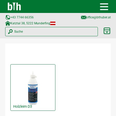
+43 7744 66356
office@bthuber.at​
Katztal 38, 5222 Munderfing
Suche
Holzleim D3