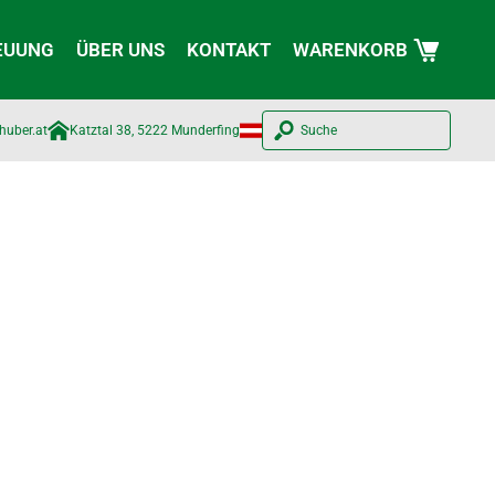
EUUNG
ÜBER UNS
KONTAKT
WARENKORB
huber.at​
Katztal 38, 5222 Munderfing
Suche