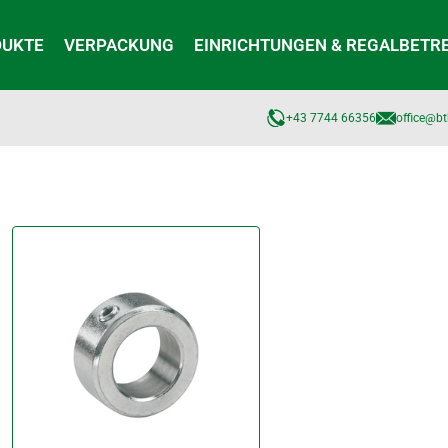
DUKTE
VERPACKUNG
EINRICHTUNGEN & REGALBETR
+43 7744 66356
office@bt