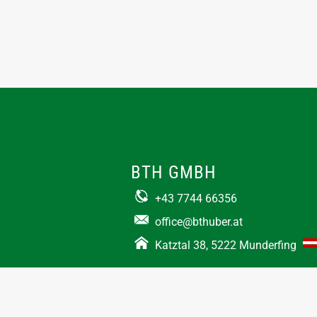
BTH GMBH
+43 7744 66356
office@bthuber.at​
Katztal 38, 5222 Munderfing
Öffnungszeiten:
Mo-Do
8:00 – 12:00 / 12:30 – 16:30
Fr
8:00 – 12:00