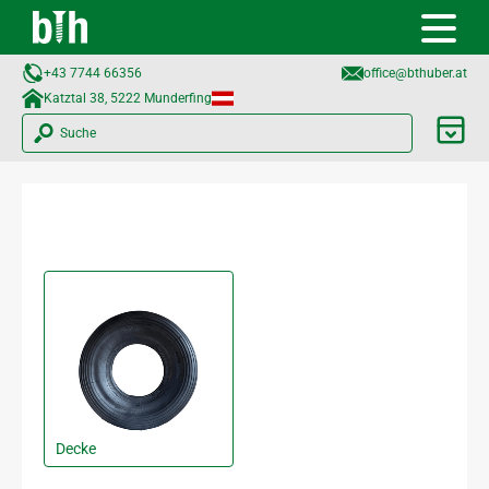
+43 7744 66356
office@bthuber.at​
Katztal 38, 5222 Munderfing
Suche
Decke