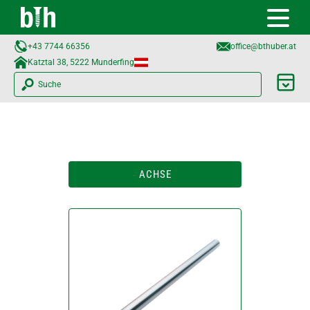
+43 7744 66356
office@bthuber.at​
Katztal 38, 5222 Munderfing
Suche
ACHSE