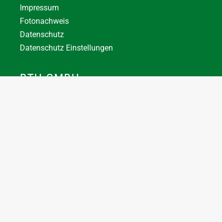
Impressum
Fotonachweis
Datenschutz
Datenschutz Einstellungen
BTH GMBH
+43 7744 66356
office@bthuber.at​
Katztal 38, 5222 Munderfing
Öffnungszeiten:
Mo-Do
8:00 – 12:00 / 12:30 – 16:30
Fr
8:00 – 12:00