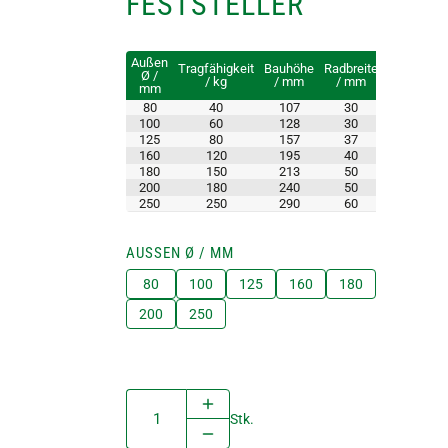
FESTSTELLER
Außen
Tragfähigkeit
Bauhöhe
Radbreite
Plattengr
Ø /
/ kg
/ mm
/ mm
/ mm
mm
80
40
107
30
100 x 85
100
60
128
30
100 x 85
125
80
157
37
100 x 85
160
120
195
40
140 x 11
180
150
213
50
140 x 11
200
180
240
50
140 x 11
250
250
290
60
135 x 11
AUSSEN Ø / MM
80
100
125
160
180
200
250
Stk.