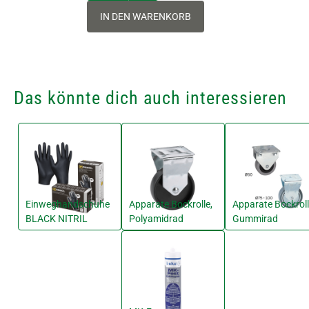
IN DEN WARENKORB
Das könnte dich auch interessieren
Einweghandschuhe
Apparate Bockrolle,
Apparate Bockroll
BLACK NITRIL
Polyamidrad
Gummirad