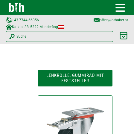
+43 7744 66356
office@bthuber.at​
Katztal 38, 5222 Munderfing
Suche
LENKROLLE, GUMMIRAD MIT
FESTSTELLER