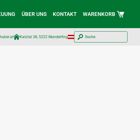
EUUNG
ÜBER UNS
KONTAKT
WARENKORB
huber.at​
Katztal 38, 5222 Munderfing
Suche