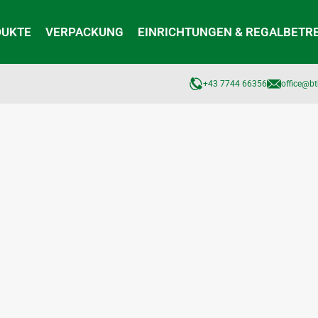
DUKTE
VERPACKUNG
EINRICHTUNGEN & REGALBETR
+43 7744 66356
office@bt