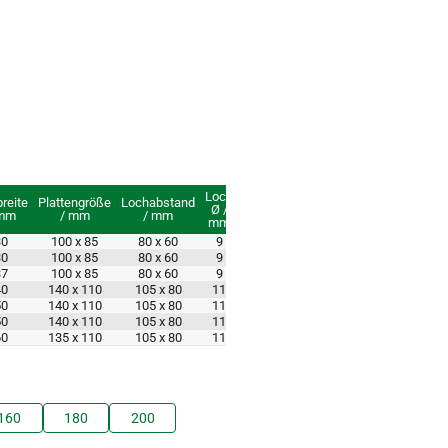
Loch
reite
Plattengröße
Lochabstand
Ø /
 mm
/ mm
/ mm
mm
30
100 x 85
80 x 60
9
30
100 x 85
80 x 60
9
37
100 x 85
80 x 60
9
40
140 x 110
105 x 80
11
50
140 x 110
105 x 80
11
50
140 x 110
105 x 80
11
60
135 x 110
105 x 80
11
160
180
200