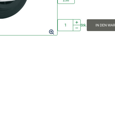
250
Stk.
IN DEN WA