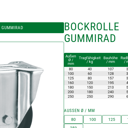
BOCKROLLE
, GUMMIRAD
GUMMIRAD
Außen
Tragfähigkeit
Bauhöhe
Radb
Ø /
/ kg
/ mm
/
mm
80
40
107
100
60
128
125
80
157
160
120
195
180
150
213
200
180
240
250
250
290
AUSSEN Ø / MM
80
100
125