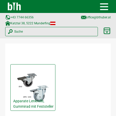
+43 7744 66356
office@bthuber.at​
Katztal 38, 5222 Munderfing
Suche
Apparate Lenkrolle,
Gummirad mit Feststeller