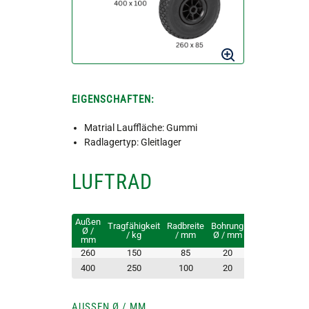
EIGENSCHAFTEN:
Matrial Lauffläche: Gummi
Radlagertyp: Gleitlager
LUFTRAD
Außen
Tragfähigkeit
Radbreite
Bohrung
Ø /
Felgenmaterial
/ kg
/ mm
Ø / mm
mm
260
150
85
20
Kunststoff
Stahl, rot
400
250
100
20
lakiert
AUSSEN Ø / MM