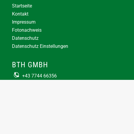
Startseite
Kontakt
Impressum
Fotonachweis
Datenschutz
Datenschutz Einstellungen
BTH GMBH
+43 7744 66356
office@bthuber.at​
Katztal 38, 5222 Munderfing
Öffnungszeiten:
Mo-Do
8:00 – 12:00 / 12:30 – 16:30
Fr
8:00 – 12:00