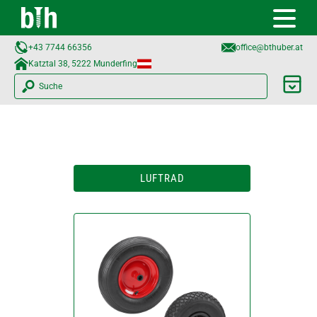
+43 7744 66356
office@bthuber.at​
Katztal 38, 5222 Munderfing
Suche
LUFTRAD