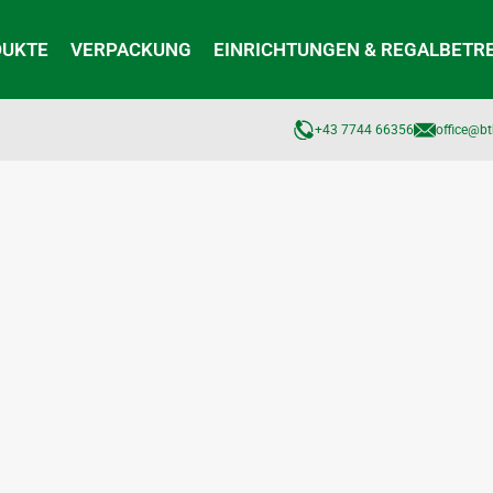
DUKTE
VERPACKUNG
EINRICHTUNGEN & REGALBETR
+43 7744 66356
office@bt