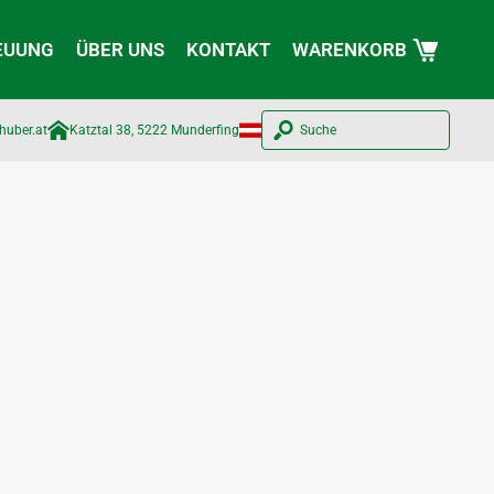
EUUNG
ÜBER UNS
KONTAKT
WARENKORB
huber.at​
Katztal 38, 5222 Munderfing
Suche