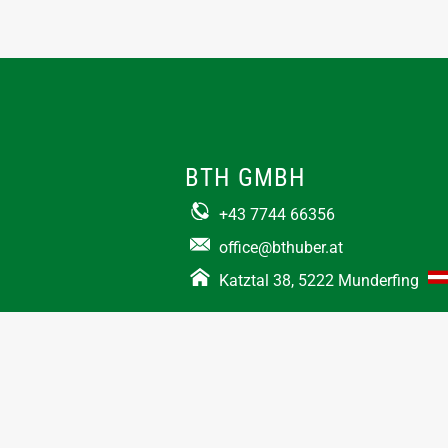
BTH GMBH
+43 7744 66356
office@bthuber.at​
Katztal 38, 5222 Munderfing
Öffnungszeiten:
Mo-Do
8:00 – 12:00 / 12:30 – 16:30
Fr
8:00 – 12:00