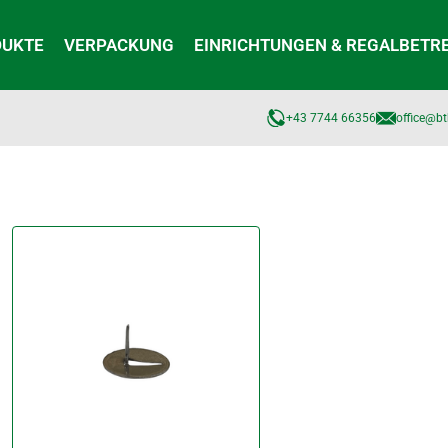
DUKTE
VERPACKUNG
EINRICHTUNGEN & REGALBETR
+43 7744 66356
office@bt