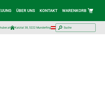
EUUNG
ÜBER UNS
KONTAKT
WARENKORB
huber.at​
Katztal 38, 5222 Munderfing
Suche