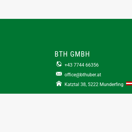
BTH GMBH
+43 7744 66356
office@bthuber.at​
Katztal 38, 5222 Munderfing
Öffnungszeiten:
Mo-Do
8:00 – 12:00 / 12:30 – 16:30
Fr
8:00 – 12:00