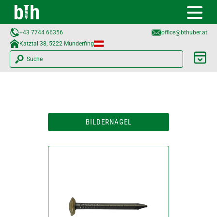
+43 7744 66356
office@bthuber.at​
Katztal 38, 5222 Munderfing
Suche
BILDERNAGEL