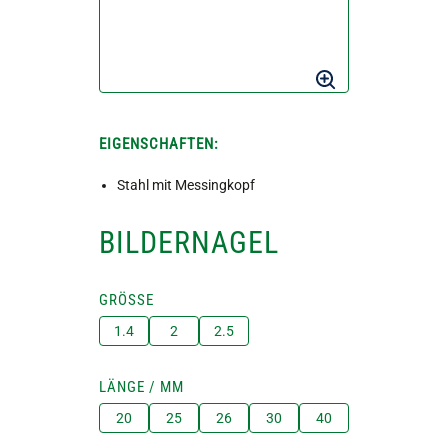
EIGENSCHAFTEN:
Stahl mit Messingkopf
BILDERNAGEL
GRÖSSE
1.4
2
2.5
LÄNGE / MM
20
25
26
30
40