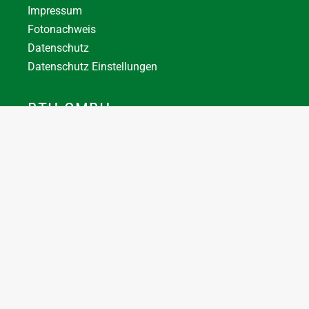
Impressum
Fotonachweis
Datenschutz
Datenschutz Einstellungen
BTH GMBH
+43 7744 66356
office@bthuber.at​
Katztal 38, 5222 Munderfing
Öffnungszeiten:
Mo-Do
8:00 – 12:00 / 12:30 – 16:30
Fr
8:00 – 12:00