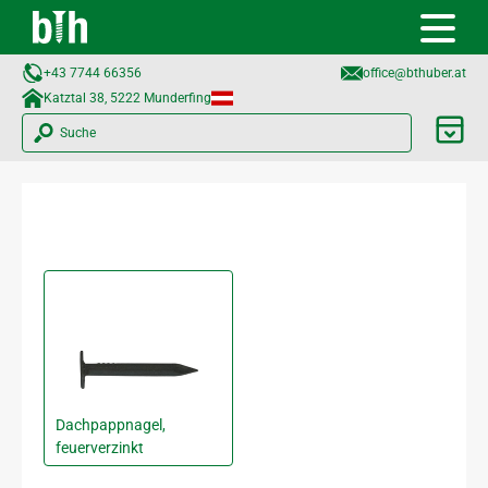
+43 7744 66356
office@bthuber.at​
Katztal 38, 5222 Munderfing
Suche
Dachpappnagel,
feuerverzinkt