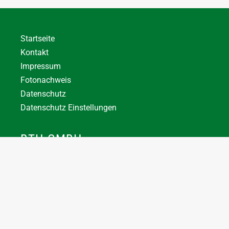
Startseite
Kontakt
Impressum
Fotonachweis
Datenschutz
Datenschutz Einstellungen
BTH GMBH
+43 7744 66356
office@bthuber.at​
Katztal 38, 5222 Munderfing
Öffnungszeiten:
Mo-Do
8:00 – 12:00 / 12:30 – 16:30