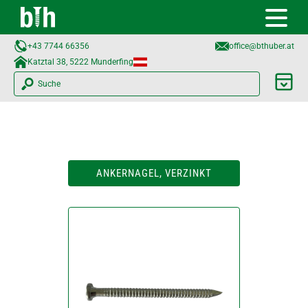
+43 7744 66356
office@bthuber.at​
Katztal 38, 5222 Munderfing
Suche
ANKERNAGEL, VERZINKT