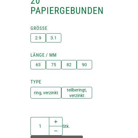
20°
PAPIERGEBUNDEN
GRÖSSE
2.9
3.1
LÄNGE / MM
63
75
82
90
TYPE
teilberingt,
ring, verzinkt
verzinkt
Stk.