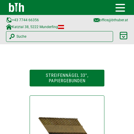
+43 7744 66356
office@bthuber.at​
Katztal 38, 5222 Munderfing
Suche
STREIFENNÄGEL 33°,
PAPIERGEBUNDEN