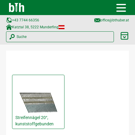
+43 7744 66356
office@bthuber.at​
Katztal 38, 5222 Munderfing
Suche
Streifennägel 20°,
kunststoffgebunden