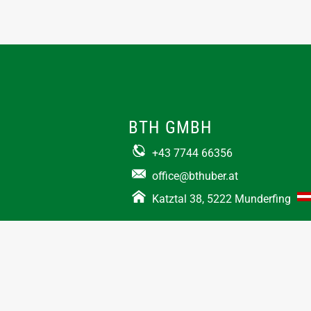
BTH GMBH
+43 7744 66356
office@bthuber.at​
Katztal 38, 5222 Munderfing
Öffnungszeiten:
Mo-Do
8:00 – 12:00 / 12:30 – 16:30
Fr
8:00 – 12:00