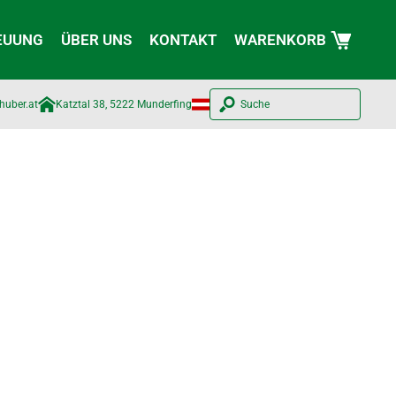
EUUNG
ÜBER UNS
KONTAKT
WARENKORB
huber.at​
Katztal 38, 5222 Munderfing
Suche