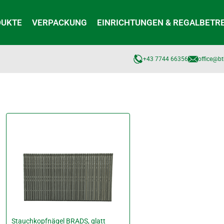
DUKTE
VERPACKUNG
EINRICHTUNGEN & REGALBETR
+43 7744 66356
office@bt
Stauchkopfnägel BRADS, glatt