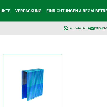
DUKTE
VERPACKUNG
EINRICHTUNGEN & REGALBETR
+43 7744 66356
office@bt