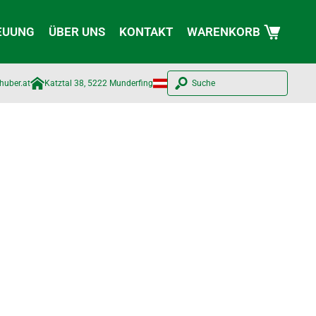
EUUNG
ÜBER UNS
KONTAKT
WARENKORB
huber.at​
Katztal 38, 5222 Munderfing
Suche