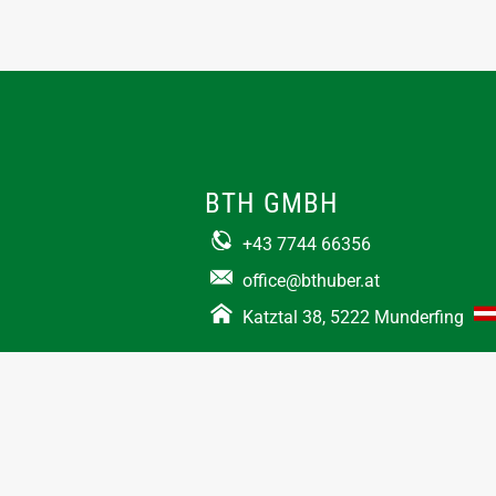
BTH GMBH
+43 7744 66356
office@bthuber.at​
Katztal 38, 5222 Munderfing
Öffnungszeiten:
Mo-Do
8:00 – 12:00 / 12:30 – 16:30
Fr
8:00 – 12:00