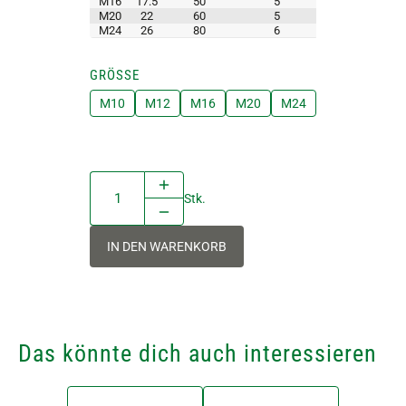
M16
17.5
50
5
M20
22
60
5
M24
26
80
6
GRÖSSE
M10
M12
M16
M20
M24
Stk.
IN DEN WARENKORB
Das könnte dich auch interessieren