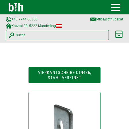
+43 7744 66356
office@bthuber.at​
Katztal 38, 5222 Munderfing
Suche
VIERKANTSCHEIBE DIN436,
STAHL VERZINKT