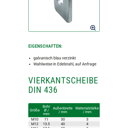
EIGENSCHAFTEN:
galvanisch blau verzinkt
Wahlweise in Edelstahl, auf Anfrage
VIERKANTSCHEIBE
DIN 436
Bohr
Außenbreite
Materialstärke
Größe
Ø /
/ mm
/ mm
mm
M10
11
30
3
M12
13.5
40
4