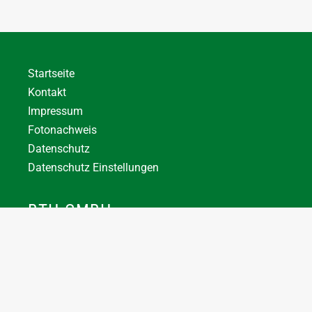
Startseite
Kontakt
Impressum
Fotonachweis
Datenschutz
Datenschutz Einstellungen
BTH GMBH
+43 7744 66356
office@bthuber.at​
Katztal 38, 5222 Munderfing
Öffnungszeiten: