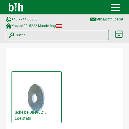
+43 7744 66356
office@bthuber.at​
Katztal 38, 5222 Munderfing
Suche
Scheibe DIN9021,
Edelstahl