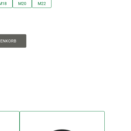
M18
M20
M22
RENKORB