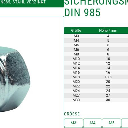
SICHERUNGS
N985, STAHL VERZINKT
DIN 985
Größe
Höhe / mm
M3
4
M4
5
M5
5
M6
6
M8
8
M10
10
M12
12
M14
14
M16
16
M18
18.5
M20
20
M22
22
M24
24
M27
27
M30
30
GRÖSSE
M3
M4
M5