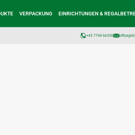
DUKTE
VERPACKUNG
EINRICHTUNGEN & REGALBETR
+43 7744 66356
office@bt