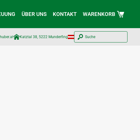
EUUNG
ÜBER UNS
KONTAKT
WARENKORB
huber.at​
Katztal 38, 5222 Munderfing
Suche