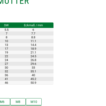
MUTTER
SW
Eckmaß / mm
5.5
6
7
7.7
8
8.8
10
11.1
13
14.4
17
18.9
19
21.1
22
24.5
24
26.8
27
29.6
30
33
32
35.1
36
40
41
45.2
46
50.9
M6
M8
M10