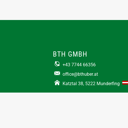
BTH GMBH
+43 7744 66356
office@bthuber.at​
Katztal 38, 5222 Munderfing
Öffnungszeiten:
Mo-Do
8:00 – 12:00 / 12:30 – 16:30
Fr
8:00 – 12:00