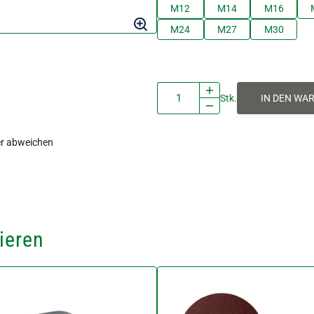
M12
M14
M16
M24
M27
M30
Stk.
IN DEN WA
ler abweichen
ieren